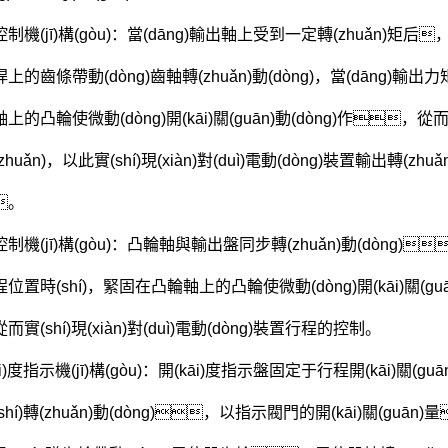
制機(jī)構(gòu)：當(dāng)輸出軸上受到一定轉(zhuǎn)矩后
上的齒條帶動(dòng)齒軸轉(zhuǎn)動(dòng)，當(dāng)輸
上的凸輪使微動(dòng)開(kāi)關(guān)動(dòng)作，從而切
zhuǎn)，以此實(shí)現(xiàn)對(duì)電動(dòng)裝置輸出轉(
。
制機(jī)構(gòu)：凸輪軸與輸出盤同步轉(zhuǎn)動(dòng)，
位置時(shí)，緊固在凸輪軸上的凸輪使微動(dòng)開(kāi)關(guān
而實(shí)現(xiàn)對(duì)電動(dòng)裝置行程的控制。
āi)度指示機(jī)構(gòu)：開(kāi)度指示盤固定于行程開(kāi)關(
shí)轉(zhuǎn)動(dòng)，以指示閥門的開(kāi)關(guā