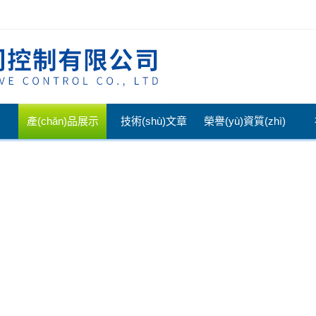
產(chǎn)品展示
技術(shù)文章
榮譽(yù)資質(zhì)