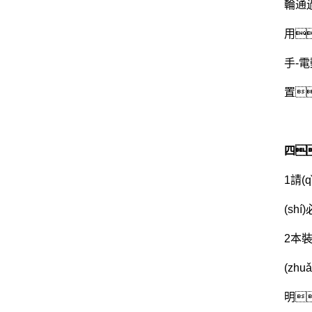
輪通過
用
手-電
置
四
1請(
(sh
2本裝
(zh
明