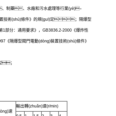
、制藥、水廠和污水處理等行業(yè)。
)裝置技術(shù)條件》的規(guī)定；隔爆型
備第1部分：通用要求》，GB3836.2-2000《爆炸性
1997《隔爆型閥門電動(dòng)裝置技術(shù)條件》
爆型；
輸出轉(zhuǎn)速(r/min)
òng)速