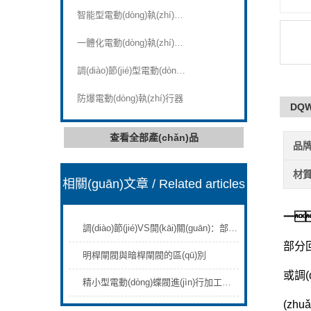
智能型電動(dòng)執(zhí)行器
一體化電動(dòng)執(zhí)行器
調(diào)節(jié)型電動(dòng)執(zhí)行器
防爆電動(dòng)執(zhí)行器
DQW
查看全部產(chǎn)品
品
材質(
相關(guān)文章
/ Related articles
一
調(diào)節(jié)VS開(kāi)關(guān)：部分回轉(zhuǎn)電動(dòng)執(zhí)行器怎么選？
部分回
明桿閘閥與暗桿閘閥的區(qū)別
或調(
精小型電動(dòng)蝶閥進(jìn)行加工時(shí)有哪些要求？
(zh