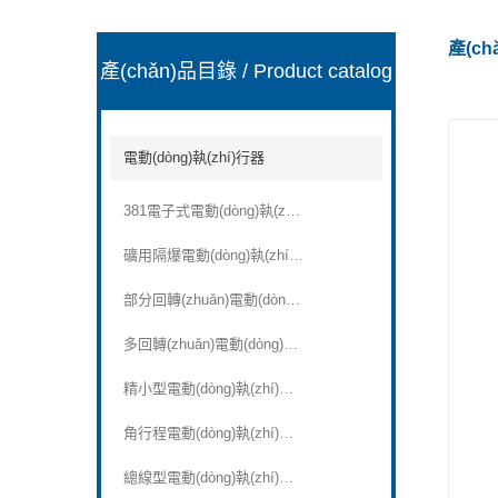
產(ch
產(chǎn)品目錄
/ Product catalog
江蘇貝爾閥門控制有限公司
電動(dòng)執(zhí)行器
381電子式電動(dòng)執(zhí)行器
礦用隔爆電動(dòng)執(zhí)行器
部分回轉(zhuǎn)電動(dòng)執(zhí)行器
多回轉(zhuǎn)電動(dòng)執(zhí)行器
精小型電動(dòng)執(zhí)行器
角行程電動(dòng)執(zhí)行器
總線型電動(dòng)執(zhí)行器