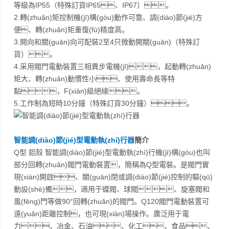
等級為IP55（特殊訂貨IP65、IP67）。
2.轉(zhuǎn)矩控制機(jī)構(gòu)動作可靠、調(diào)節(jié)方
便、轉(zhuǎn)矩重復(fù)精度高。
3.開向和關(guān)向可配裝2至4只微動開關(guān)（特殊訂
貨）。
4.采用閥門電動裝置三相異步電機(jī)，起動轉(zhuǎn)
矩大、轉(zhuǎn)動慣性小、使用壽命長等特
點，F(xiàn)級絕緣。
5.工作制為短時10分鐘（特殊訂貨30分鐘）。
智能調(diào)節(jié)型電動執(zhí)行器
簡介
Q型 鋁殼 智能調(diào)節(jié)型電動執(zhí)行機(jī)構(gòu)也叫
部分回轉(zhuǎn)閥門電動裝置，簡稱為Q型電裝。是閥門實
現(xiàn)開啟、關(guān)閉或調(diào)節(jié)控制的驅(qū)
動設(shè)備，適用于蝶閥、球閥、旋塞閥和
風(fēng)門等做90°回轉(zhuǎn)的閥門。Q120閥門電動裝置可
遠(yuǎn)距離控制，也可現(xiàn)場操作。廣泛用于電
力、冶金、石油、化工、食品、