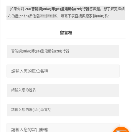
如果你對
Z60智能調(diào)節(jié)型電動執(zhí)行器
感興趣，想了解更詳細
(xì)的產(chǎn)品信息，填寫下表直接與廠家聯(lián)系：
留言框