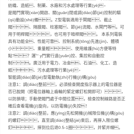
紡織、造紙、制藥、水廠和污水處理等行業(yè)。
是閥門實現(xiàn)開啟、關(guān)閉或調(diào)節(jié)控制的驅
(qū)動設(shè)備。Z型電裝適用于閘閥、截止
閥、隔膜閥、柱塞閥、節(jié)流閥、水閘門等。可
用于明桿閥，也可用于暗桿閥。 本系列電裝
具有功能全、性能可靠、控制系統(tǒng)先進(jìn)、體積
小、重量輕、使用維護(hù)方便等特
點?？蓪﹂y門實行遠(yuǎn)控、集控和自動控
制。廣泛用于電力、冶金、石油、化工、造
紙、污水處理等行業(yè)。
智能調(diào)節(jié)型電動執(zhí)行機(jī)構(gòu)
注意1：調(diào)整前，必須檢查開度指示器上的電位器是
否已脫開（把電位器軸上齒輪的緊定螺釘松開即可），
以防損壞；手動使閥門處于中間位置，檢查控制線路是否正
確后查看電機(jī)旋向，以防電機(jī)失控！
注意2：調(diào)整前，應(yīng)先松開機(jī)械限位機(jī)構(gòu)
的螺釘，直至調(diào)整結(jié)束后，再擰入限位螺
釘，擰到位后退0.5-1圈，并緊并帽。