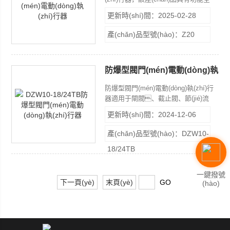
面、控制系統(tǒng)、性能
更新時(shí)間：2025-02-28
可靠、使用維護(hù)方
便、體積小等特點(diǎn)，在電
產(chǎn)品型號(hào)：Z20
力、鋼鐵、石化、冶金、
水處理、造紙等行業(yè)中得
到廣泛好評(píng)和應(yīng)用。
防爆型閥門(mén)電動(dòng)執
(zhí)行器
防爆型閥門(mén)電動(dòng)執(zhí)行
器適用于閘閥、截止閥、節(jié)流
閥、隔膜閥、柱塞閥、水閘
更新時(shí)間：2024-12-06
閥等，配上減速蝸輪后也可適
用于球閥、蝶閥、風
產(chǎn)品型號(hào)：DZW10-
(fēng)門(mén)等90度回轉(zhuǎn)型的
18/24TB
閥門(mén)。
一鍵撥號
下一頁(yè)
末頁(yè)
(hào)