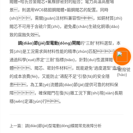
閥體+哈氏合金閥芯+氟橡膠密封的組合；電力高溫高壓場
景，則選用WC6鉻鉬鋼閥體+鍛鋼閥芯的配置。同時
(shí)，需關(guān)注材料兼容性，如銅材質(zhì)
閥芯不可用于含硫介質(zhì)，避免產(chǎn)生硫化銅導(dǎo)
致的腐蝕失效。
調(diào)節(jié)型電動(dòng)閘閥
的“三耐”材料選型，本
質(zhì)是工況需求與材料性能的精準(zhǔn)匹配。
通過科學(xué)界定“三耐”指標(biāo)，針對(duì)性選擇閥
體、閥芯、密封件材料，既能避免“過度選型”造成
一鍵撥號
(hào)
的成本浪費(fèi)，又能防止“適配不足”引發(fā)的安全隱
患，為工業(yè)流體調(diào)節(jié)提供可靠的材料保
障，確保閥門在復(fù)雜工況下實(shí)現(xiàn)長期
穩(wěn)定運(yùn)行。
上一篇：
調(diào)節(jié)型電動(dòng)蝶閥常見故障分析