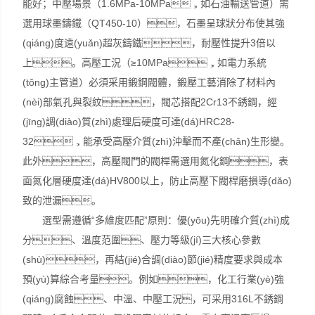
能好；中壓場景（1.6MPa-10MPa，如石油輸送管道）需
選用球墨鑄鐵（QT450-10），石墨呈球狀分布使其強
(qiáng)度遠(yuǎn)超灰鑄鐵，耐壓性提升3倍以
上。高壓工況（≥10MPa，如電力系統
(tǒng)主管道）必須采用鍛鋼閥體，鍛壓工藝消除了材料內
(nèi)部氣孔與裂紋，閥芯搭配2Cr13不銹鋼，經
(jīng)調(diào)質(zhì)處理后硬度可達(dá)HRC28-
32，能承受高壓介質(zhì)沖擊而不產(chǎn)生形變。
此外，高壓閥門的閥桿需選用氮化鋼，表
面氮化層硬度達(dá)HV800以上，防止高壓下閥桿磨損導(dǎo)
致的泄漏。
選型需遵循“多維度匹配”原則：優(yōu)先明確介質(zhì)成
分、溫度范圍、壓力等級(jí)三大核心參數
(shù)，再結(jié)合調(diào)節(jié)精度要求與成本
預(yù)算綜合考量。例如，化工行業(yè)強
(qiáng)腐蝕、中溫、中壓工況，可采用316L不銹鋼