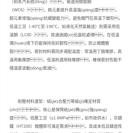
（如蒸汽系統(tǒng)），需選用鉻鉬鋼
（WC6），鉻元素提升高溫強(qiáng)度，
鉬元素增強(qiáng)抗蠕變能力，避免閥門在高溫下變形。
低溫工況（-40℃至-196℃，如液化天然氣輸送）則需采用低
溫鋼（LCB），其通過細(xì)化晶粒處理，在低溫
環(huán)境下仍能保持良好韌性，防止閥體脆
裂。密封材料需同步適配溫度：常溫用丁腈橡膠，高
溫用氟橡膠，低溫則選用硅橡膠，確保密封性能不
隨溫度波動(dòng)衰減。
耐壓材料選型：結(jié)合壓力等級(jí)確定材質
(zhì)，核心是保障結(jié)構(gòu)強(qiáng)
度。低壓工況（≤1.6MPa，如市政供水），灰鑄
鐵（HT200）閥體即可滿足需求，其成本低且鑄造性